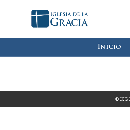
Inicio
© ICG 