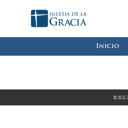
Inicio
© ICG 